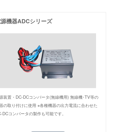
電源機器ADCシリーズ
源装置・DC-DCコンバータ(無線機用) 無線機･TV等の
器の取り付けに使用 ※各種機器の出力電流に合わせた
C-DCコンバータの製作も可能です。